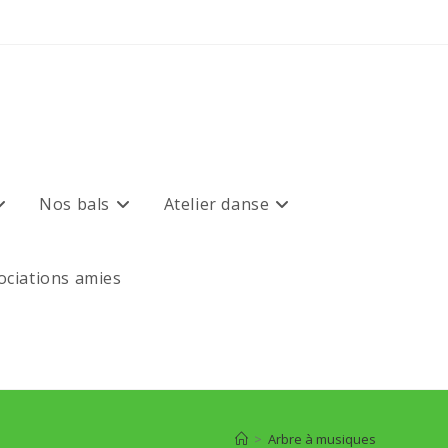
Nos bals
Atelier danse
sociations amies
>
Arbre à musiques